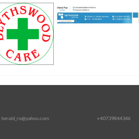
herald_ro@yahoo.com
+40739844346